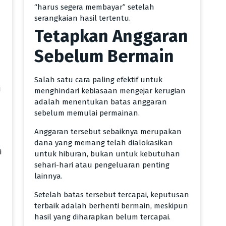
“harus segera membayar” setelah
serangkaian hasil tertentu.
Tetapkan Anggaran
Sebelum Bermain
Salah satu cara paling efektif untuk
i
menghindari kebiasaan mengejar kerugian
adalah menentukan batas anggaran
sebelum memulai permainan.
Anggaran tersebut sebaiknya merupakan
dana yang memang telah dialokasikan
i
untuk hiburan, bukan untuk kebutuhan
sehari-hari atau pengeluaran penting
lainnya.
Setelah batas tersebut tercapai, keputusan
terbaik adalah berhenti bermain, meskipun
hasil yang diharapkan belum tercapai.