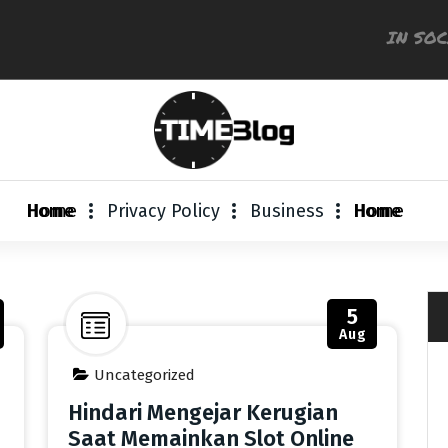
IN SO
Home
Privacy Policy
Business
Home
5
Aug
Uncategorized
Hindari Mengejar Kerugian
Saat Memainkan Slot Online