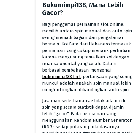
Bukumimpi138, Mana Lebih
Gacor?
Bagi penggemar permainan slot online,
memilih antara spin manual dan auto spin
sering menjadi bagian dari pengalaman
bermain. Koi Gate dari Habanero termasuk
permainan yang cukup menarik perhatian
karena mengusung tema ikan koi dengan
nuansa oriental yang cerah. Dalam
berbagai pembahasan mengenai
bukumimpi138 link
, pertanyaan yang sering
muncul adalah apakah spin manual lebih
menguntungkan dibandingkan auto spin.
Jawaban sederhananya: tidak ada mode
spin yang secara statistik dapat dijamin
lebih “gacor”. Pada permainan yang
menggunakan Random Number Generator
(RNG), setiap putaran pada dasarnya