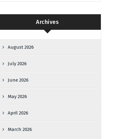
Archives
August 2026
July 2026
June 2026
May 2026
April 2026
March 2026