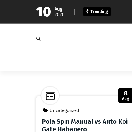
S
10
Aug
k
Trending
2026
i
p
t
o
c
o
n
t
e
n
t
8
Aug
Uncategorized
Pola Spin Manual vs Auto Koi
Gate Habanero