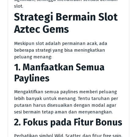
slot.
Strategi Bermain Slot
Aztec Gems
Meskipun slot adalah permainan acak, ada
beberapa strategi yang bisa meningkatkan
peluang menang:
1. Manfaatkan Semua
Paylines
Mengaktifkan semua paylines memberi peluang
lebih banyak untuk menang. Tentu taruhan per
putaran harus disesuaikan dengan modal agar
sesi bermain tetap aman dan menyenangkan.
2. Fokus pada Fitur Bonus
Perhatikan simbol Wild, Scatter, dan fitur free spin.