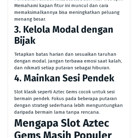
Memahami kapan fitur ini muncul dan cara
memaksimalkannya bisa meningkatkan peluang
menang besar.
3. Kelola Modal dengan
Bijak
Tetapkan batas harian dan sesuaikan taruhan
dengan modal. Jangan terbawa emosi saat kalah,
dan nikmati setiap putaran sebagai hiburan.
4. Mainkan Sesi Pendek
Slot klasik seperti Aztec Gems cocok untuk sesi
bermain pendek. Fokus pada beberapa putaran
dengan strategi sederhana lebih menguntungkan
daripada bermain lama tanpa rencana.
Mengapa Slot Aztec
Gems Masih Populer