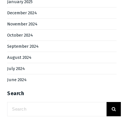
January 2025
December 2024
November 2024
October 2024
September 2024
August 2024
July 2024
June 2024
Search