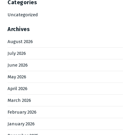
Categories
Uncategorized
Archives
August 2026
July 2026
June 2026
May 2026
April 2026
March 2026
February 2026
January 2026