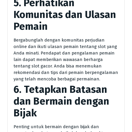
5. Perhatikan
Komunitas dan Ulasan
Pemain
Bergabunglah dengan komunitas perjudian
online dan ikuti ulasan pemain tentang slot yang
Anda minati. Pendapat dan pengalaman pemain
lain dapat memberikan wawasan berharga
tentang slot gacor. Anda bisa menemukan
rekomendasi dan tips dari pemain berpengalaman
yang telah mencoba berbagai permainan.
6. Tetapkan Batasan
dan Bermain dengan
Bijak
Penting untuk bermain dengan bijak dan