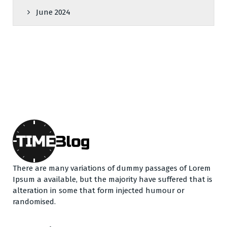
June 2024
There are many variations of dummy passages of Lorem
Ipsum a available, but the majority have suffered that is
alteration in some that form injected humour or
randomised.