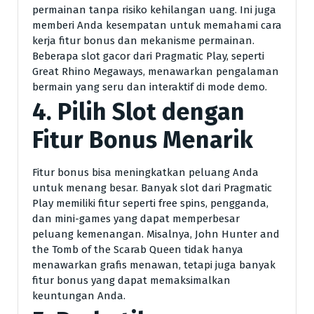
permainan tanpa risiko kehilangan uang. Ini juga
memberi Anda kesempatan untuk memahami cara
kerja fitur bonus dan mekanisme permainan.
Beberapa slot gacor dari Pragmatic Play, seperti
Great Rhino Megaways, menawarkan pengalaman
bermain yang seru dan interaktif di mode demo.
4. Pilih Slot dengan
Fitur Bonus Menarik
Fitur bonus bisa meningkatkan peluang Anda
untuk menang besar. Banyak slot dari Pragmatic
Play memiliki fitur seperti free spins, pengganda,
dan mini-games yang dapat memperbesar
peluang kemenangan. Misalnya, John Hunter and
the Tomb of the Scarab Queen tidak hanya
menawarkan grafis menawan, tetapi juga banyak
fitur bonus yang dapat memaksimalkan
keuntungan Anda.