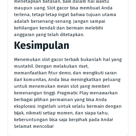
menetapkan batasan, baik dalam hal waktu
maupun uang. Slot gacor bisa membuat Anda
terlena, tetapi tetap ingat bahwa tujuan utama
adalah bersenang-senang. Jangan sampai
kehilangan kendali dan bermain melebihi
anggaran yang telah ditetapkan.
Kesimpulan
Menemukan slot gacor terbaik bukanlah hal yang
mustahil. Dengan melakukan riset,
memanfaatkan fitur demo, dan mengikuti saran
dari komunitas, Anda bisa meningkatkan peluang
untuk menemukan mesin slot yang memberi
kemenangan tinggi. Pragmatic Play menawarkan
berbagai pilihan permainan yang bisa Anda
eksplorasi. Ingatlah untuk selalu bermain dengan
bijak, nikmati setiap momen, dan siapa tahu,
keberuntungan bisa saja berpihak pada Anda!
Selamat mencoba!