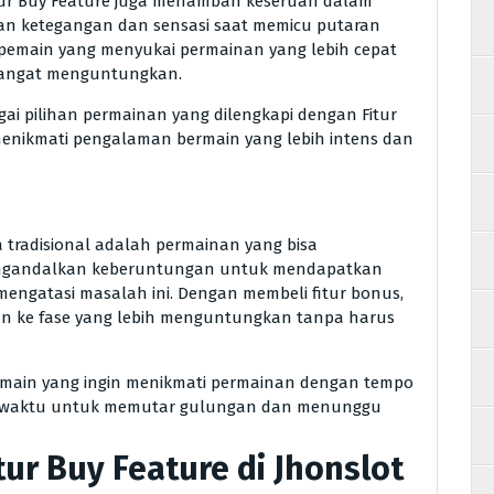
itur Buy Feature juga menambah keseruan dalam
an ketegangan dan sensasi saat memicu putaran
pemain yang menyukai permainan yang lebih cepat
u sangat menguntungkan.
gai pilihan permainan yang dilengkapi dengan Fitur
nikmati pengalaman bermain yang lebih intens dan
 tradisional adalah permainan yang bisa
mengandalkan keberuntungan untuk mendapatkan
 mengatasi masalah ini. Dengan membeli fitur bonus,
n ke fase yang lebih menguntungkan tanpa harus
 pemain yang ingin menikmati permainan dengan tempo
k waktu untuk memutar gulungan dan menunggu
ur Buy Feature di Jhonslot