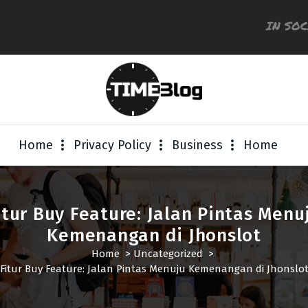
IN SO
Home
Privacy Policy
Business
Home
itur Buy Feature: Jalan Pintas Menu
Kemenangan di Jhonslot
Home
>
Uncategorized
>
Fitur Buy Feature: Jalan Pintas Menuju Kemenangan di Jhonslo