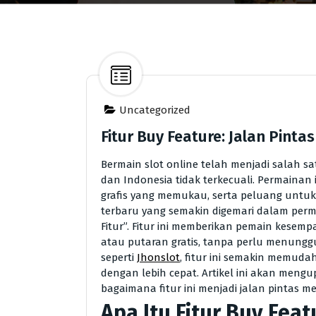
Uncategorized
Fitur Buy Feature: Jalan Pint
Bermain slot online telah menjadi salah sa
dan Indonesia tidak terkecuali. Permaina
grafis yang memukau, serta peluang untuk
terbaru yang semakin digemari dalam perma
Fitur”. Fitur ini memberikan pemain kesem
atau putaran gratis, tanpa perlu menungg
seperti
Jhonslot
, fitur ini semakin memu
dengan lebih cepat. Artikel ini akan meng
bagaimana fitur ini menjadi jalan pintas 
Apa Itu Fitur Buy Feat