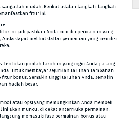
ot sangatlah mudah. Berikut adalah langkah-langkah
manfaatkan fitur ini:
ure
itur ini, jadi pastikan Anda memilih permainan yang
, Anda dapat melihat daftar permainan yang memiliki
reka.
s, tentukan jumlah taruhan yang ingin Anda pasang.
a Anda untuk membayar sejumlah taruhan tambahan
 fitur bonus. Semakin tinggi taruhan Anda, semakin
an hadiah besar.
tombol atau opsi yang memungkinkan Anda membeli
ol ini akan muncul di dekat antarmuka permainan.
n langsung memasuki fase permainan bonus atau