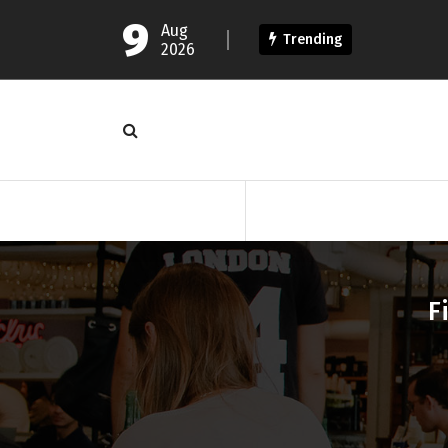
S
9
Aug
k
Trending
2026
i
p
t
o
c
o
n
t
e
n
t
F