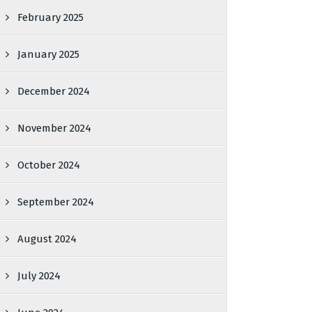
February 2025
January 2025
December 2024
November 2024
October 2024
September 2024
August 2024
July 2024