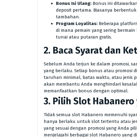
Bonus Isi Ulang:
Bonus ini ditawarka
deposit pertama. Biasanya berbentuk 
tambahan.
Program Loyalitas:
Beberapa platfor
di mana pemain yang sering bermain
tunai atau putaran gratis.
2. Baca Syarat dan Ke
Sebelum Anda terjun ke dalam promosi, s
yang berlaku. Setiap bonus atau promosi di
taruhan minimal, batas waktu, atau jenis
akan membantu Anda menghindari kesala
memanfaatkan bonus dengan optimal.
3. Pilih Slot Habanero
Tidak semua slot Habanero memenuhi syar
hanya berlaku untuk slot tertentu atau je
yang sesuai dengan promosi yang Anda pilih
menjelajahi berbagai slot Habanero yang