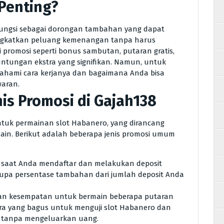
Penting?
rfungsi sebagai dorongan tambahan yang dapat
gkatkan peluang kemenangan tanpa harus
promosi seperti bonus sambutan, putaran gratis,
ntungan ekstra yang signifikan. Namun, untuk
ahami cara kerjanya dan bagaimana Anda bisa
aran.
is Promosi di Gajah138
tuk permainan slot Habanero, yang dirancang
n. Berikut adalah beberapa jenis promosi umum
n saat Anda mendaftar dan melakukan deposit
berupa persentase tambahan dari jumlah deposit Anda
kan kesempatan untuk bermain beberapa putaran
ara yang bagus untuk menguji slot Habanero dan
tanpa mengeluarkan uang.