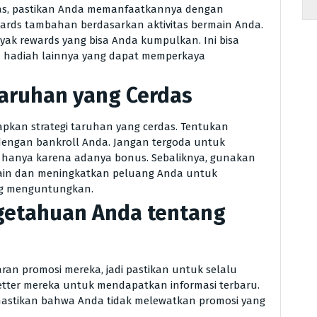
tas, pastikan Anda memanfaatkannya dengan
wards tambahan berdasarkan aktivitas bermain Anda.
yak rewards yang bisa Anda kumpulkan. Ini bisa
au hadiah lainnya yang dapat memperkaya
Taruhan yang Cerdas
pkan strategi taruhan yang cerdas. Tentukan
dengan bankroll Anda. Jangan tergoda untuk
n hanya karena adanya bonus. Sebaliknya, gunakan
in dan meningkatkan peluang Anda untuk
g menguntungkan.
ngetahuan Anda tentang
ran promosi mereka, jadi pastikan untuk selalu
etter mereka untuk mendapatkan informasi terbaru.
astikan bahwa Anda tidak melewatkan promosi yang