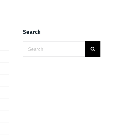
Search