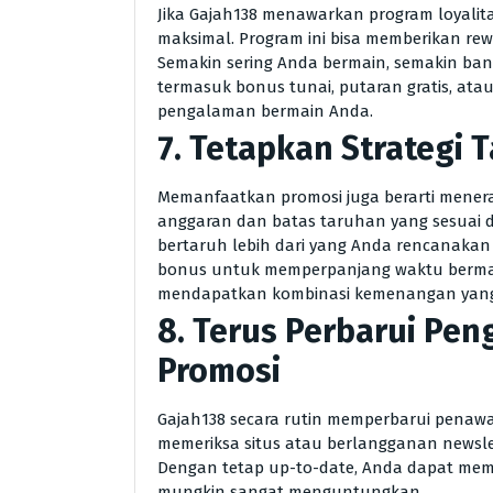
Jika Gajah138 menawarkan program loyali
maksimal. Program ini bisa memberikan re
Semakin sering Anda bermain, semakin ban
termasuk bonus tunai, putaran gratis, at
pengalaman bermain Anda.
7. Tetapkan Strategi 
Memanfaatkan promosi juga berarti menera
anggaran dan batas taruhan yang sesuai 
bertaruh lebih dari yang Anda rencanaka
bonus untuk memperpanjang waktu berma
mendapatkan kombinasi kemenangan yan
8. Terus Perbarui Pe
Promosi
Gajah138 secara rutin memperbarui penawa
memeriksa situs atau berlangganan newsl
Dengan tetap up-to-date, Anda dapat mem
mungkin sangat menguntungkan.