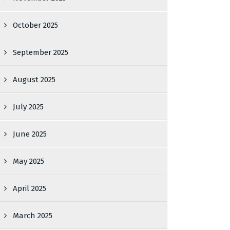
October 2025
September 2025
August 2025
July 2025
June 2025
May 2025
April 2025
March 2025