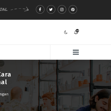
CIAL
241
Cara
al
engan