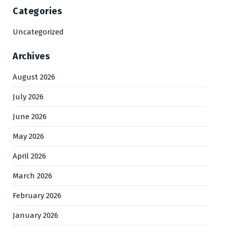
Categories
Uncategorized
Archives
August 2026
July 2026
June 2026
May 2026
April 2026
March 2026
February 2026
January 2026