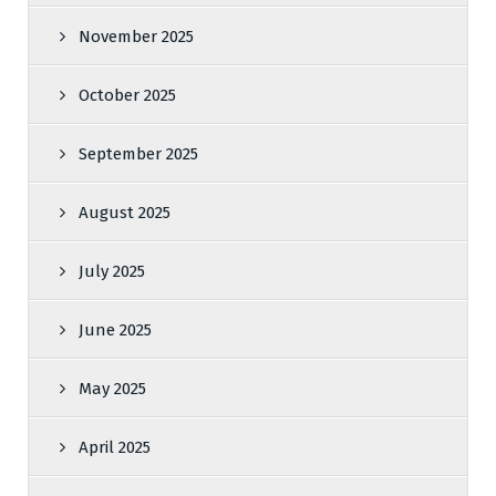
November 2025
October 2025
September 2025
August 2025
July 2025
June 2025
May 2025
April 2025