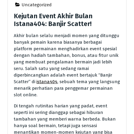
Uncategorized
Kejutan Event Akhir Bulan
Istana404: Banjir Scatter!
Akhir bulan selalu menjadi momen yang ditunggu
banyak pemain karena biasanya berbagai
platform permainan menghadirkan event spesial
dengan hadiah tambahan, bonus, atau fitur unik
yang membuat pengalaman bermain jadi lebih
seru. Salah satu yang sedang ramai
diperbincangkan adalah event bertajuk “Banjir
Scatter” di
istana404
, sebuah tema yang langsung
menarik perhatian para penggemar permainan
slot online.
Di tengah rutinitas harian yang padat, event
seperti ini sering dianggap sebagai hiburan
tambahan yang memberi warna berbeda. Bukan
hanya soal bermain, tetapi juga sensasi
menantikan momen-momen kejutan yang bisa