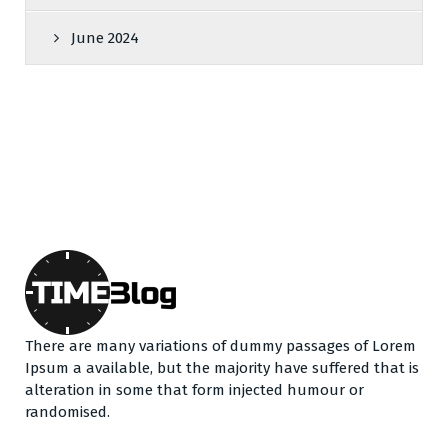
June 2024
There are many variations of dummy passages of Lorem
Ipsum a available, but the majority have suffered that is
alteration in some that form injected humour or
randomised.