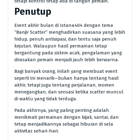
tetapi kontrol tetap ada di tangan pemain.
Penutup
Event akhir bulan di Istana404 dengan tema
“Banjir Scatter” menghadirkan suasana yang lebih
hidup, penuh antisipasi, dan tentu saja penuh
kejutan. Walaupun hasil permainan tetap
bergantung pada sistem acak, pengalaman yang
dirasakan pemain menjadi jauh lebih berwarna.
Bagi banyak orang, inilah yang membuat event
seperti ini menarik—bukan hanya tentang hasil
akhir, tetapi juga tentang perjalanan, momen
menegangkan, dan sensasi ketika scatter muncul
di waktu yang tidak terduga.
Pada akhirnya, yang paling penting adalah
menikmati permainan dengan bijak, santai, dan
tetap menjadikannya sebagai hiburan di sela
aktivitas sehari-hari.