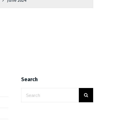
June 2024
Search