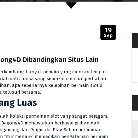
19
Sep
gong4D Dibandingkan Situs Lain
 berkembang, banyak pemain yang mencari tempat
Salah satu nama yang semakin mencuri perhatian
ihan, apa sebenarnya kelebihan bermain slot di
a telusuri bersama.
ang Luas
lah koleksi permainan slot yang sangat beragam.
, Bagong4D menawarkan berbagai pilihan dari
ogaming, dan Pragmatic Play. Setiap permainan
n fitur menarik, menjadikan pengalaman bermain