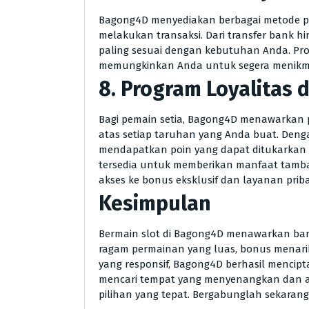
Bagong4D menyediakan berbagai metode
melakukan transaksi. Dari transfer bank h
paling sesuai dengan kebutuhan Anda. Pros
memungkinkan Anda untuk segera menikm
8. Program Loyalitas 
Bagi pemain setia, Bagong4D menawarkan 
atas setiap taruhan yang Anda buat. Den
mendapatkan poin yang dapat ditukarkan 
tersedia untuk memberikan manfaat tambah
akses ke bonus eksklusif dan layanan priba
Kesimpulan
Bermain slot di Bagong4D menawarkan bany
ragam permainan yang luas, bonus menari
yang responsif, Bagong4D berhasil mencip
mencari tempat yang menyenangkan dan a
pilihan yang tepat. Bergabunglah sekarang