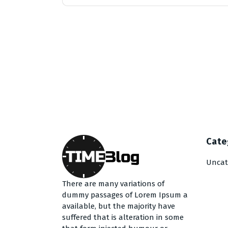
Cate
Uncat
There are many variations of
dummy passages of Lorem Ipsum a
available, but the majority have
suffered that is alteration in some