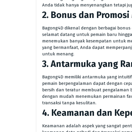
Anda tidak hanya menyenangkan tetapi ju
2. Bonus dan Promosi
Bagong4D dikenal dengan berbagai bonus 
selamat datang untuk pemain baru hingg
menemukan banyak kesempatan untuk men
yang bermanfaat, Anda dapat memperpanj
untuk menang.
3. Antarmuka yang R
Bagong4D memiliki antarmuka yang intuit
pemain berpengalaman dapat dengan cepat 
bersih dan teratur membuat pengalaman 
dengan mudah menemukan permainan favor
transaksi tanpa kesulitan.
4. Keamanan dan Kep
Keamanan adalah aspek yang sangat penti