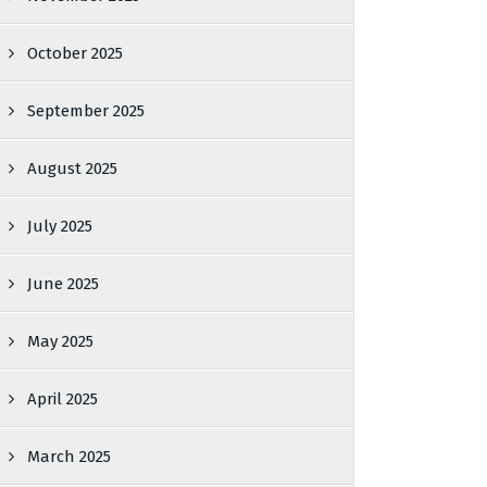
October 2025
September 2025
August 2025
July 2025
June 2025
May 2025
April 2025
March 2025