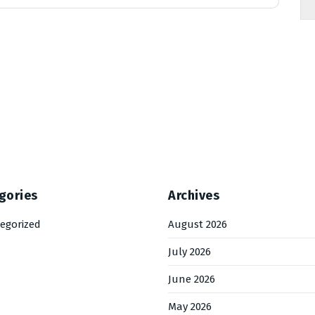
gories
Archives
egorized
August 2026
July 2026
June 2026
May 2026