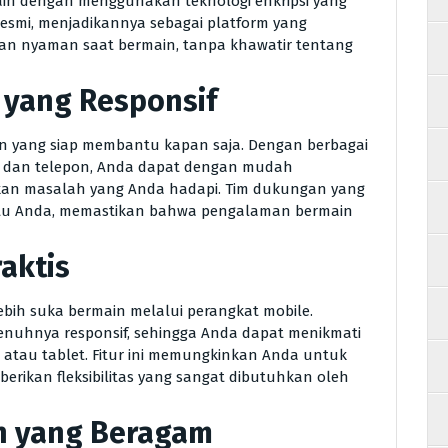
ain dengan menggunakan teknologi enkripsi yang
nsi resmi, menjadikannya sebagai platform yang
dan nyaman saat bermain, tanpa khawatir tentang
 yang Responsif
 yang siap membantu kapan saja. Dengan berbagai
ail, dan telepon, Anda dapat dengan mudah
an masalah yang Anda hadapi. Tim dukungan yang
tu Anda, memastikan bahwa pengalaman bermain
raktis
lebih suka bermain melalui perangkat mobile.
nuhnya responsif, sehingga Anda dapat menikmati
 atau tablet. Fitur ini memungkinkan Anda untuk
erikan fleksibilitas yang sangat dibutuhkan oleh
n yang Beragam