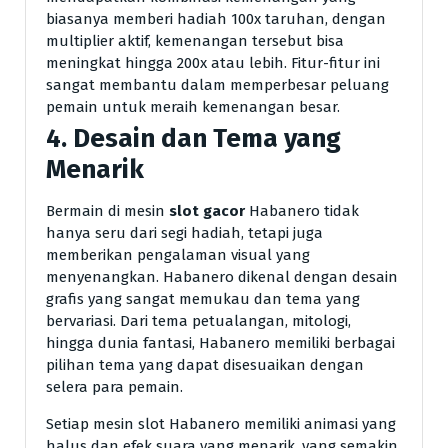
biasanya memberi hadiah 100x taruhan, dengan
multiplier aktif, kemenangan tersebut bisa
meningkat hingga 200x atau lebih. Fitur-fitur ini
sangat membantu dalam memperbesar peluang
pemain untuk meraih kemenangan besar.
4.
Desain dan Tema yang
Menarik
Bermain di mesin
slot gacor
Habanero tidak
hanya seru dari segi hadiah, tetapi juga
memberikan pengalaman visual yang
menyenangkan. Habanero dikenal dengan desain
grafis yang sangat memukau dan tema yang
bervariasi. Dari tema petualangan, mitologi,
hingga dunia fantasi, Habanero memiliki berbagai
pilihan tema yang dapat disesuaikan dengan
selera para pemain.
Setiap mesin slot Habanero memiliki animasi yang
halus dan efek suara yang menarik, yang semakin