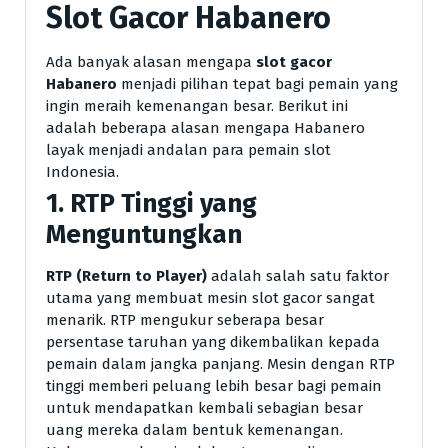
Slot Gacor Habanero
Ada banyak alasan mengapa
slot gacor
Habanero
menjadi pilihan tepat bagi pemain yang
ingin meraih kemenangan besar. Berikut ini
adalah beberapa alasan mengapa Habanero
layak menjadi andalan para pemain slot
Indonesia.
1.
RTP Tinggi yang
Menguntungkan
RTP (Return to Player)
adalah salah satu faktor
utama yang membuat mesin slot gacor sangat
menarik. RTP mengukur seberapa besar
persentase taruhan yang dikembalikan kepada
pemain dalam jangka panjang. Mesin dengan RTP
tinggi memberi peluang lebih besar bagi pemain
untuk mendapatkan kembali sebagian besar
uang mereka dalam bentuk kemenangan.