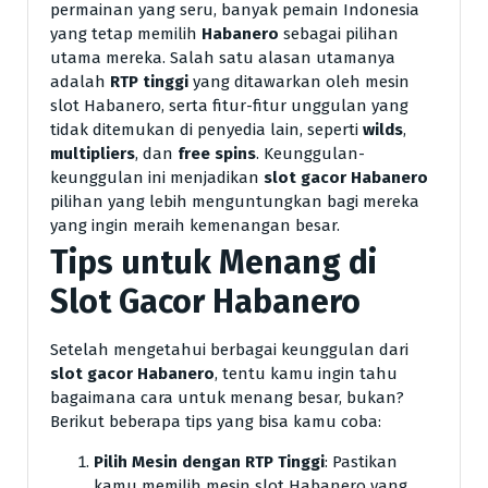
permainan yang seru, banyak pemain Indonesia
yang tetap memilih
Habanero
sebagai pilihan
utama mereka. Salah satu alasan utamanya
adalah
RTP tinggi
yang ditawarkan oleh mesin
slot Habanero, serta fitur-fitur unggulan yang
tidak ditemukan di penyedia lain, seperti
wilds
,
multipliers
, dan
free spins
. Keunggulan-
keunggulan ini menjadikan
slot gacor Habanero
pilihan yang lebih menguntungkan bagi mereka
yang ingin meraih kemenangan besar.
Tips untuk Menang di
Slot Gacor Habanero
Setelah mengetahui berbagai keunggulan dari
slot gacor Habanero
, tentu kamu ingin tahu
bagaimana cara untuk menang besar, bukan?
Berikut beberapa tips yang bisa kamu coba:
Pilih Mesin dengan RTP Tinggi
: Pastikan
kamu memilih mesin slot Habanero yang