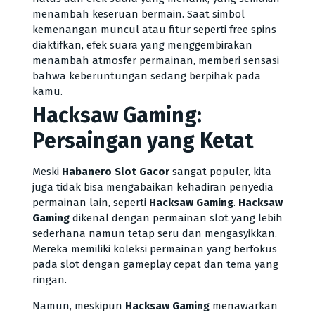
menambah keseruan bermain. Saat simbol
kemenangan muncul atau fitur seperti free spins
diaktifkan, efek suara yang menggembirakan
menambah atmosfer permainan, memberi sensasi
bahwa keberuntungan sedang berpihak pada
kamu.
Hacksaw Gaming:
Persaingan yang Ketat
Meski
Habanero Slot Gacor
sangat populer, kita
juga tidak bisa mengabaikan kehadiran penyedia
permainan lain, seperti
Hacksaw Gaming
.
Hacksaw
Gaming
dikenal dengan permainan slot yang lebih
sederhana namun tetap seru dan mengasyikkan.
Mereka memiliki koleksi permainan yang berfokus
pada slot dengan gameplay cepat dan tema yang
ringan.
Namun, meskipun
Hacksaw Gaming
menawarkan