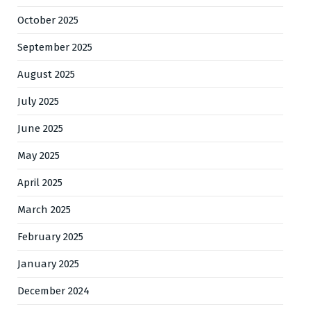
October 2025
September 2025
August 2025
July 2025
June 2025
May 2025
April 2025
March 2025
February 2025
January 2025
December 2024