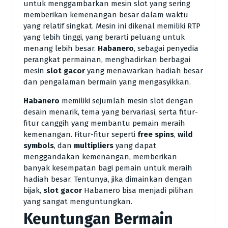
untuk menggambarkan mesin slot yang sering
memberikan kemenangan besar dalam waktu
yang relatif singkat. Mesin ini dikenal memiliki RTP
yang lebih tinggi, yang berarti peluang untuk
menang lebih besar.
Habanero
, sebagai penyedia
perangkat permainan, menghadirkan berbagai
mesin
slot gacor
yang menawarkan hadiah besar
dan pengalaman bermain yang mengasyikkan.
Habanero
memiliki sejumlah mesin slot dengan
desain menarik, tema yang bervariasi, serta fitur-
fitur canggih yang membantu pemain meraih
kemenangan. Fitur-fitur seperti
free spins
,
wild
symbols
, dan
multipliers
yang dapat
menggandakan kemenangan, memberikan
banyak kesempatan bagi pemain untuk meraih
hadiah besar. Tentunya, jika dimainkan dengan
bijak,
slot gacor
Habanero bisa menjadi pilihan
yang sangat menguntungkan.
Keuntungan Bermain