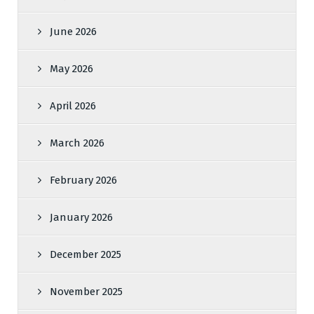
June 2026
May 2026
April 2026
March 2026
February 2026
January 2026
December 2025
November 2025