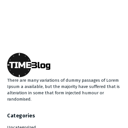
There are many variations of dummy passages of Lorem
Ipsum a available, but the majority have suffered that is
alteration in some that form injected humour or
randomised.
Categories
Uncategorized