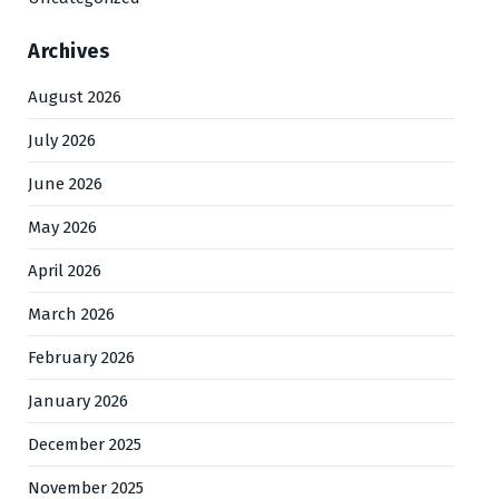
Archives
August 2026
July 2026
June 2026
May 2026
April 2026
March 2026
February 2026
January 2026
December 2025
November 2025