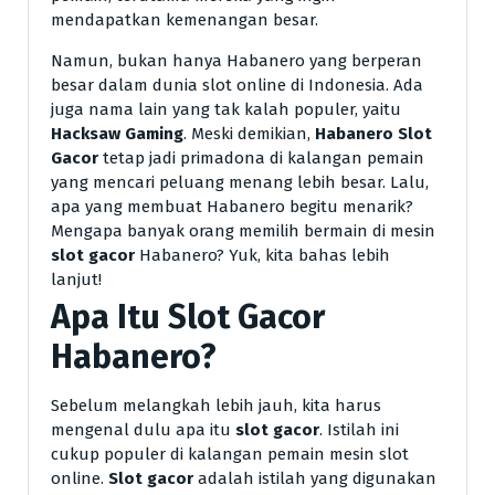
mendapatkan kemenangan besar.
Namun, bukan hanya Habanero yang berperan
besar dalam dunia slot online di Indonesia. Ada
juga nama lain yang tak kalah populer, yaitu
Hacksaw Gaming
. Meski demikian,
Habanero Slot
Gacor
tetap jadi primadona di kalangan pemain
yang mencari peluang menang lebih besar. Lalu,
apa yang membuat Habanero begitu menarik?
Mengapa banyak orang memilih bermain di mesin
slot gacor
Habanero? Yuk, kita bahas lebih
lanjut!
Apa Itu Slot Gacor
Habanero?
Sebelum melangkah lebih jauh, kita harus
mengenal dulu apa itu
slot gacor
. Istilah ini
cukup populer di kalangan pemain mesin slot
online.
Slot gacor
adalah istilah yang digunakan