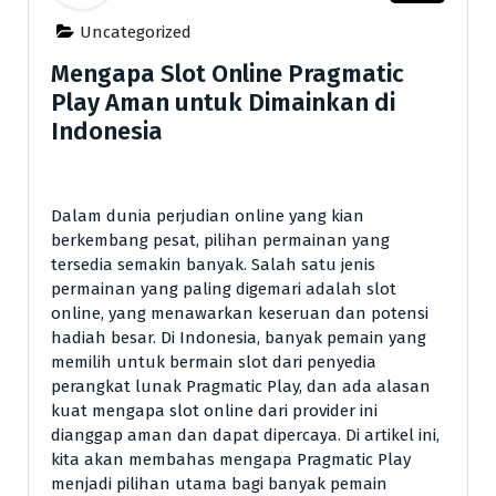
Uncategorized
Mengapa Slot Online Pragmatic
Play Aman untuk Dimainkan di
Indonesia
Dalam dunia perjudian online yang kian
berkembang pesat, pilihan permainan yang
tersedia semakin banyak. Salah satu jenis
permainan yang paling digemari adalah slot
online, yang menawarkan keseruan dan potensi
hadiah besar. Di Indonesia, banyak pemain yang
memilih untuk bermain slot dari penyedia
perangkat lunak Pragmatic Play, dan ada alasan
kuat mengapa slot online dari provider ini
dianggap aman dan dapat dipercaya. Di artikel ini,
kita akan membahas mengapa Pragmatic Play
menjadi pilihan utama bagi banyak pemain