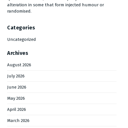
alteration in some that form injected humour or
randomised.
Categories
Uncategorized
Archives
August 2026
July 2026
June 2026
May 2026
April 2026
March 2026