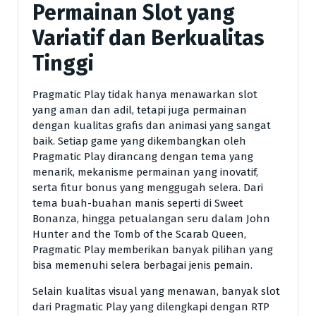
Permainan Slot yang
Variatif dan Berkualitas
Tinggi
Pragmatic Play tidak hanya menawarkan slot
yang aman dan adil, tetapi juga permainan
dengan kualitas grafis dan animasi yang sangat
baik. Setiap game yang dikembangkan oleh
Pragmatic Play dirancang dengan tema yang
menarik, mekanisme permainan yang inovatif,
serta fitur bonus yang menggugah selera. Dari
tema buah-buahan manis seperti di Sweet
Bonanza, hingga petualangan seru dalam John
Hunter and the Tomb of the Scarab Queen,
Pragmatic Play memberikan banyak pilihan yang
bisa memenuhi selera berbagai jenis pemain.
Selain kualitas visual yang menawan, banyak slot
dari Pragmatic Play yang dilengkapi dengan RTP