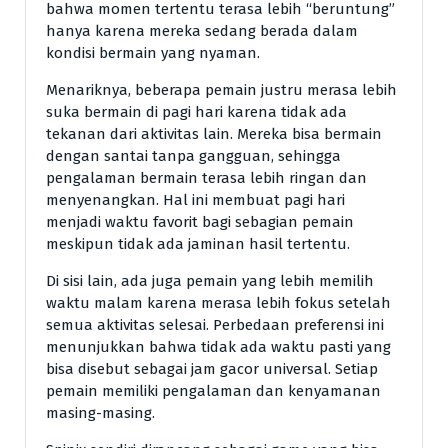
bahwa momen tertentu terasa lebih “beruntung”
hanya karena mereka sedang berada dalam
kondisi bermain yang nyaman.
Menariknya, beberapa pemain justru merasa lebih
suka bermain di pagi hari karena tidak ada
tekanan dari aktivitas lain. Mereka bisa bermain
dengan santai tanpa gangguan, sehingga
pengalaman bermain terasa lebih ringan dan
menyenangkan. Hal ini membuat pagi hari
menjadi waktu favorit bagi sebagian pemain
meskipun tidak ada jaminan hasil tertentu.
Di sisi lain, ada juga pemain yang lebih memilih
waktu malam karena merasa lebih fokus setelah
semua aktivitas selesai. Perbedaan preferensi ini
menunjukkan bahwa tidak ada waktu pasti yang
bisa disebut sebagai jam gacor universal. Setiap
pemain memiliki pengalaman dan kenyamanan
masing-masing.