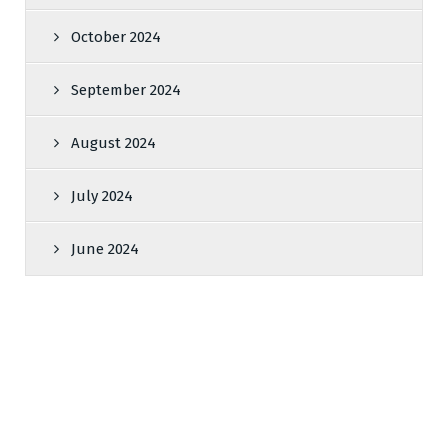
October 2024
September 2024
August 2024
July 2024
June 2024