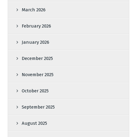
March 2026
February 2026
January 2026
December 2025
November 2025
October 2025
September 2025
August 2025