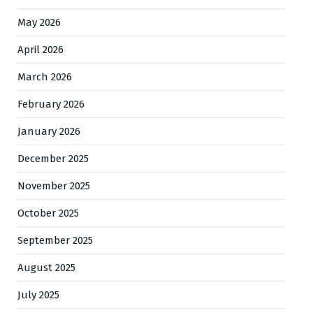
May 2026
April 2026
March 2026
February 2026
January 2026
December 2025
November 2025
October 2025
September 2025
August 2025
July 2025