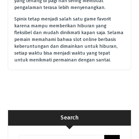
yang tenang di pagi hari sering membuat
pengalaman terasa lebih menyenangkan.
Spinix tetap menjadi salah satu game favorit
karena mampu memberikan hiburan yang
fleksibel dan mudah dinikmati kapan saja. Selama
pemain memahami bahwa slot online berbasis
keberuntungan dan dimainkan untuk hiburan,
setiap waktu bisa menjadi waktu yang tepat
untuk menikmati permainan dengan santai.
Search