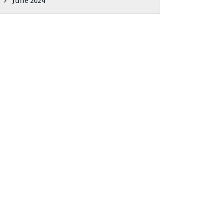
June 2024