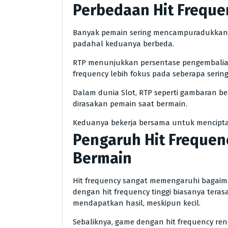
Perbedaan Hit Frequ
Banyak pemain sering mencampuradukkan hi
padahal keduanya berbeda.
RTP menunjukkan persentase pengembalian
frequency lebih fokus pada seberapa serin
Dalam dunia Slot, RTP seperti gambaran bes
dirasakan pemain saat bermain.
Keduanya bekerja bersama untuk mencipt
Pengaruh Hit Freque
Bermain
Hit frequency sangat memengaruhi bagai
dengan hit frequency tinggi biasanya teras
mendapatkan hasil, meskipun kecil.
Sebaliknya, game dengan hit frequency r