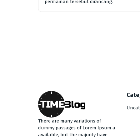
permainan tersebut dirancang.
Cate
Uncat
There are many variations of
dummy passages of Lorem Ipsum a
available, but the majority have