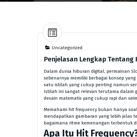
Uncategorized
Penjelasan Lengkap Tentang H
Dalam dunia hiburan digital, permainan Slo
sebenarnya memiliki berbagai konsep yan
satu istilah yang cukup penting namun se
Istilah ini sangat relevan terutama dalam
desain matematis yang cukup rapi dan sei
Memahami hit frequency bukan hanya soal 
mendapatkan gambaran yang lebih jelas 
bagaimana ritme kemenangan terbentuk d
Apa Itu Hit Frequency