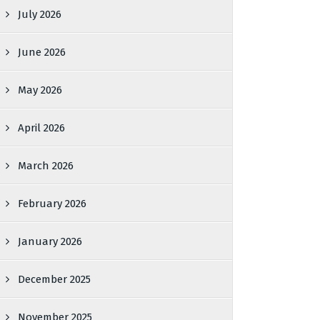
July 2026
June 2026
May 2026
April 2026
March 2026
February 2026
January 2026
December 2025
November 2025