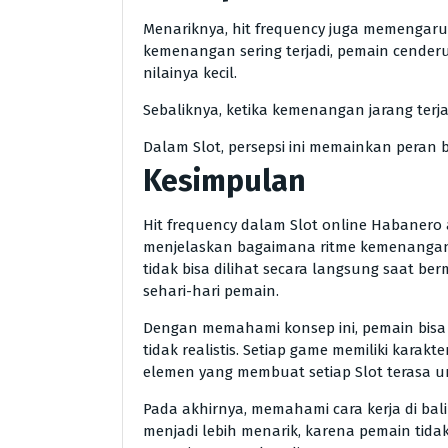
Menariknya, hit frequency juga memengaru
kemenangan sering terjadi, pemain cender
nilainya kecil.
Sebaliknya, ketika kemenangan jarang terj
Dalam Slot, persepsi ini memainkan peran
Kesimpulan
Hit frequency dalam Slot online Habaner
menjelaskan bagaimana ritme kemenangan
tidak bisa dilihat secara langsung saat b
sehari-hari pemain.
Dengan memahami konsep ini, pemain bisa 
tidak realistis. Setiap game memiliki karakt
elemen yang membuat setiap Slot terasa un
Pada akhirnya, memahami cara kerja di bal
menjadi lebih menarik, karena pemain tid