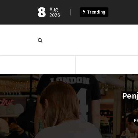
S
8
Aug
k
Trending
2026
i
p
t
o
c
o
n
t
e
n
t
Pen
P