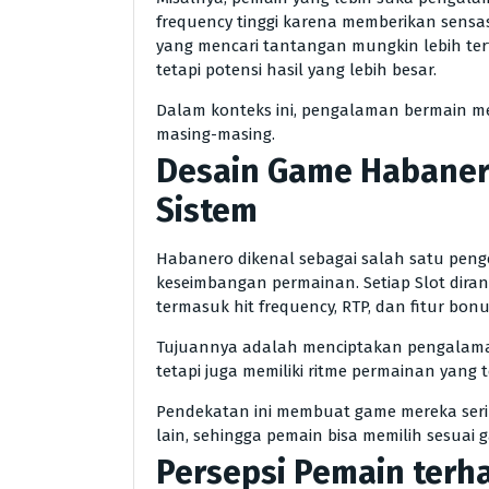
frequency tinggi karena memberikan sensa
yang mencari tantangan mungkin lebih ter
tetapi potensi hasil yang lebih besar.
Dalam konteks ini, pengalaman bermain men
masing-masing.
Desain Game Habane
Sistem
Habanero dikenal sebagai salah satu pen
keseimbangan permainan. Setiap Slot dir
termasuk hit frequency, RTP, dan fitur bonu
Tujuannya adalah menciptakan pengalaman
tetapi juga memiliki ritme permainan yang
Pendekatan ini membuat game mereka serin
lain, sehingga pemain bisa memilih sesuai 
Persepsi Pemain ter