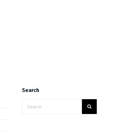
Search