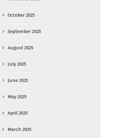
October 2025
September 2025
August 2025
July 2025
June 2025
May 2025
April 2025
March 2025