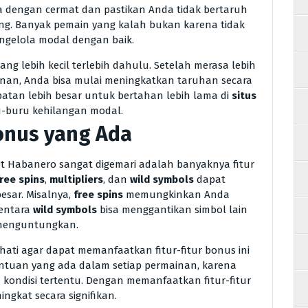
 dengan cermat dan pastikan Anda tidak bertaruh
ng. Banyak pemain yang kalah bukan karena tidak
ngelola modal dengan baik.
g lebih kecil terlebih dahulu. Setelah merasa lebih
an, Anda bisa mulai meningkatkan taruhan secara
patan lebih besar untuk bertahan lebih lama di
situs
-buru kehilangan modal.
onus yang Ada
t Habanero sangat digemari adalah banyaknya fitur
free spins
,
multipliers
, dan
wild symbols
dapat
esar. Misalnya,
free spins
memungkinkan Anda
mentara
wild symbols
bisa menggantikan simbol lain
 menguntungkan.
ati agar dapat memanfaatkan fitur-fitur bonus ini
tentuan yang ada dalam setiap permainan, karena
a kondisi tertentu. Dengan memanfaatkan fitur-fitur
gkat secara signifikan.