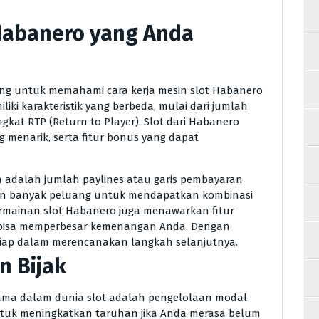
Habanero yang Anda
ng untuk memahami cara kerja mesin slot Habanero
liki karakteristik yang berbeda, mulai dari jumlah
gkat RTP (Return to Player). Slot dari Habanero
 menarik, serta fitur bonus yang dapat
n adalah jumlah paylines atau garis pembayaran
kin banyak peluang untuk mendapatkan kombinasi
rmainan slot Habanero juga menawarkan fitur
bisa memperbesar kemenangan Anda. Dengan
 siap dalam merencanakan langkah selanjutnya.
n Bijak
ama dalam dunia slot adalah pengelolaan modal
untuk meningkatkan taruhan jika Anda merasa belum