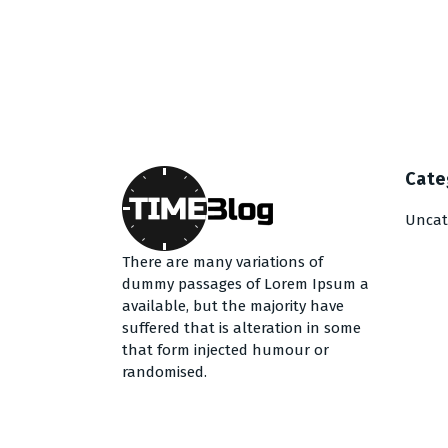
Cate
Uncat
There are many variations of
dummy passages of Lorem Ipsum a
available, but the majority have
suffered that is alteration in some
that form injected humour or
randomised.