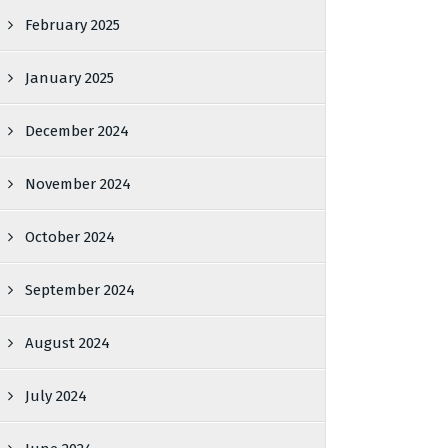
February 2025
January 2025
December 2024
November 2024
October 2024
September 2024
August 2024
July 2024