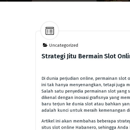
Uncategorized
Strategi Jitu Bermain Slot Onl
Di dunia perjudian online, permainan slot 
ini tak hanya menyenangkan, tetapi juga
Salah satu penyedia permainan slot yang 
dikenal dengan inovasi grafisnya yang mem
baru terjun ke dunia slot atau bahkan yan
adalah kunci untuk meraih kemenangan di 
Artikel ini akan membahas beberapa strateg
situs slot online Habanero, sehingga An