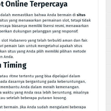
ot Online Terpercaya
e adalah memastikan bahwa Anda bermain di
situs
 situs yang menawarkan permainan slot, tetapi tidak
ercaya biasanya memiliki lisensi resmi, menawarkan
rikan dukungan pelanggan yang responsif.
slot Habanero yang telah terbukti aman dan fair.
ari pemain lain untuk mengetahui apakah situs
ikan situs yang Anda pilih memiliki pilihan metode
n Anda.
n Timing
au ritme tertentu yang bisa dipelajari dalam
 pada dasarnya bergantung pada keberuntungan,
a membantu Anda dalam meraih kemenangan.
a waktu yang Anda rasa lebih beruntung, misalnya
au setelah beberapa putaran kosong.
aat bermain. Jika Anda sudah mengalami beberapa