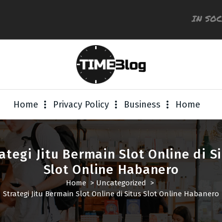
IN SO
Home
Privacy Policy
Business
Home
ategi Jitu Bermain Slot Online di S
Slot Online Habanero
Home
>
Uncategorized
>
Strategi Jitu Bermain Slot Online di Situs Slot Online Habanero